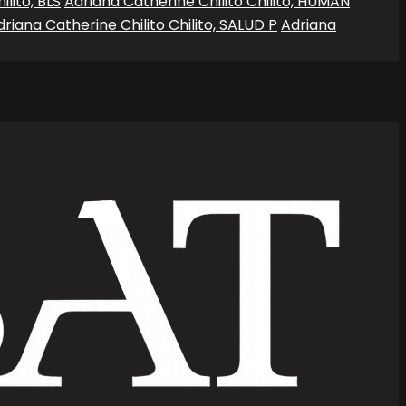
lito, BLS
Adriana Catherine Chilito Chilito, HUMAN
driana Catherine Chilito Chilito, SALUD P
Adriana