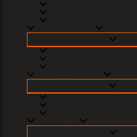
Cocina Nacional e Internacional
Sommelier
Inspector de Calidad de Alimento
Escuela Administrativa
Auditoría y Facturación de Cuent
Agente de Tránsito
Auxiliar Contable y Administrativo
Escuela Deporte y Cultura
Salvamento Acuático
Gestión y Promoción Artística
Servicios de Recreación y Deport
Escuela Ciencias