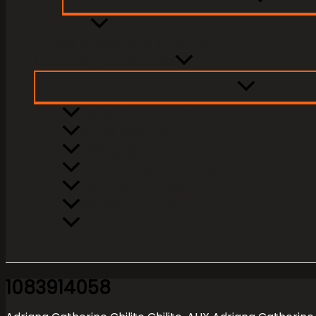
Barbería
Cursos Obligatorios en Salud
Educación Continuada
Salud Ocupacional
Áreas Sociales
Pedagogía
Administración y Gerencia
Edificios y Afines
Hotelería y Turismo
Salud
Contacto
1083914058