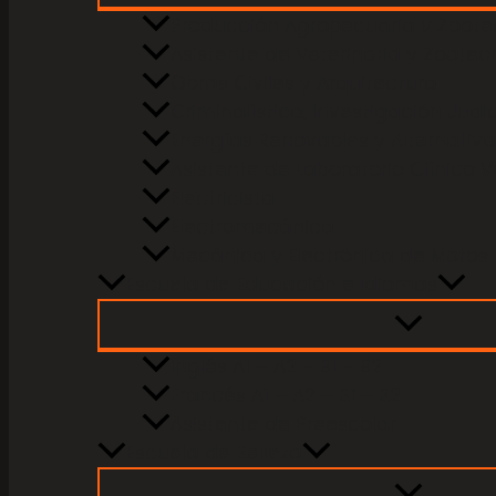
Producción Agropecuaria y Zoote
Asistente de Veterinaria y Zootec
Obras Civiles y Arquitectura
Criminalística, Investigación Judi
Energías Renovables y Alternativ
Asistente de Laboratorio Clínico V
Electricista
Electromecánica
Mecánica y Electrónica de Motos
Escuela de Educación e Idiomas
Inglés A1 – A2 – B1 – B2
Francés A1 – A2 – B1 – B2
Asistente de Preescolar
Escuela de Belleza