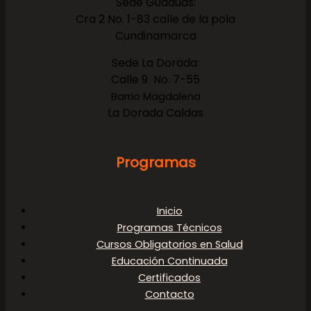
Sede Guaduas:
Cra 2 No. 1-83 calle de la pola
Cundinamarca
Sede La Dorada:
Calle 9 No. 7-55
Barrio Magdalena
La Dorada Caldas
Programas
Inicio
Programas Técnicos
Cursos Obligatorios en Salud
Educación Continuada
Certificados
Contacto