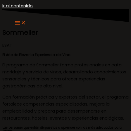
Ir al contenido
Sommelier
ESAT
El Arte de Elevar la Experiencia del Vino
El programa de Sommelier forma profesionales en cata,
maridaje y servicio de vinos, desarrollando conocimientos
sensoriales y técnicos para ofrecer experiencias
gastronómicas de alto nivel.
Con formación práctica y expertos del sector, el programa
fortalece competencias especializadas, mejora la
empleabilidad y prepara para desempeñarse en
restaurantes, hoteles, eventos y experiencias enológicas.
Las personas que están dispuestas a aprender son las más adecuadas para