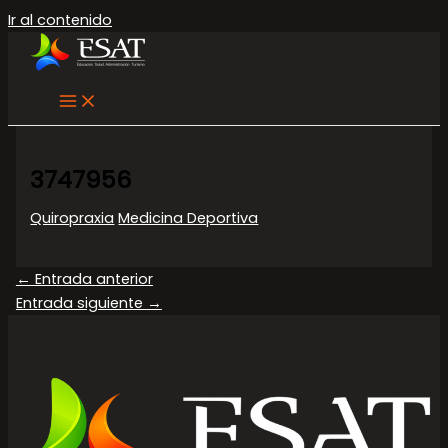
Ir al contenido
3747956
Quiropraxia
Medicina Deportiva
←
Entrada anterior
Entrada siguiente
→