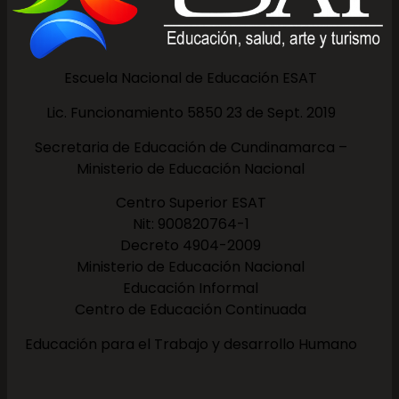
Escuela Nacional de Educación ESAT
Lic. Funcionamiento 5850 23 de Sept. 2019
Secretaria de Educación de Cundinamarca –
Ministerio de Educación Nacional
Centro Superior ESAT
Nit: 900820764-1
Decreto 4904-2009
Ministerio de Educación Nacional
Educación Informal
Centro de Educación Continuada
Educación para el Trabajo y desarrollo Humano